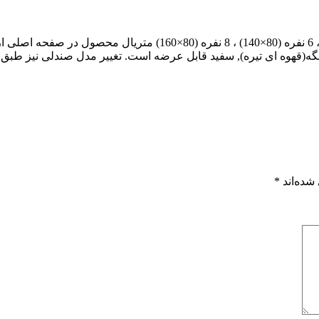
میز گرد رز بصورت 4-6-8 نفره قابل عرضه میباشد 4 نفره (80×120)ر،
روشن, گردویی تیره, ونگه(قهوه ای تیره), سفید قابل عرضه است. تغییر مدل صندل
شده‌اند
*