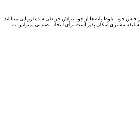
 6 نفره (80×140) ، 8 نفره (80×160) متریال محصول در صفحه اصلی از جنس چوب بلوط پایه ها از چوب راش خراطی شده اروپایی میباشد
ی نیز طبق سلیقه مشتری امکان پذیر است برای انتخاب صندلی میتوانین به