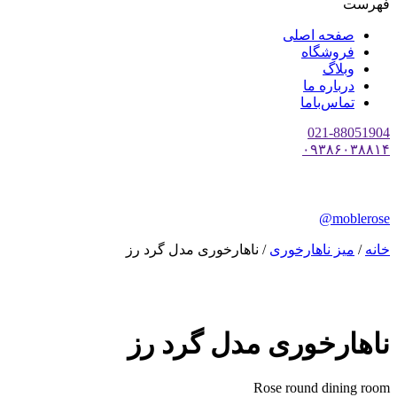
فهرست
صفحه اصلی
فروشگاه
وبلاگ
درباره ما
تماس‌با‌ما
021-88051904
۰۹۳۸۶۰۳۸۸۱۴
moblerose@
خانه
/
میز ناهارخوری
/ ناهارخوری مدل گرد رز
ناهارخوری مدل گرد رز
Rose round dining room