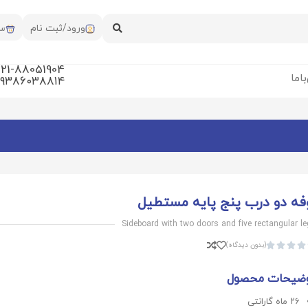
ورود/ثبت نام
سب
021-88051904
‌ما
۰۹۳۸۶۰۳۸۸۱۴
فه دو درب پنج پایه مستطیل
Sideboard with two doors and five rectangular l
(بدون دیدگاه)




ضیحات محصول
۲۶ ماه گارانتی