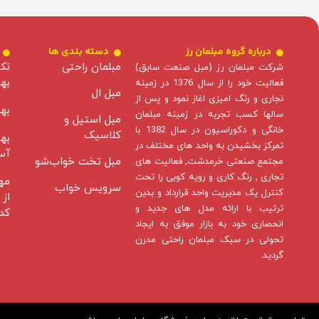
درباره گروه مبلمان رز
دسته بندی ها
مبلمان راحتی
نکا
شرکت مبلمان رز (مبل صنعت سابق)
به
فعالیت خود را از سال 1376 در زمینه
مبل ال
نجاری و رنگ امیزی اغاز نمود و پس از
به
سالها کسب تجربه در زمینه مبلمان
مبل استیل و
خانگی و دکوراسیون در سال 1382 با
کلاسیک
به
تمرکز بخشیدن به واحد های مختلف در
آس
مبل تخت‌ خواب‌شو
مجتمع صنعتی خرمدشت, فعالیت های
تجاری , رنگ کاری و رویه کوبی را تحت
مه
سرویس خواب
کنترل یک مدیریت واحد قرارداد و بدین
از 
ترتیب با ارائه مدل های جدید و
کد
انحصاری خود به بازار موفق به ایجاد
تحولی در سبک مبلمان راحتی مدرن
گردید.