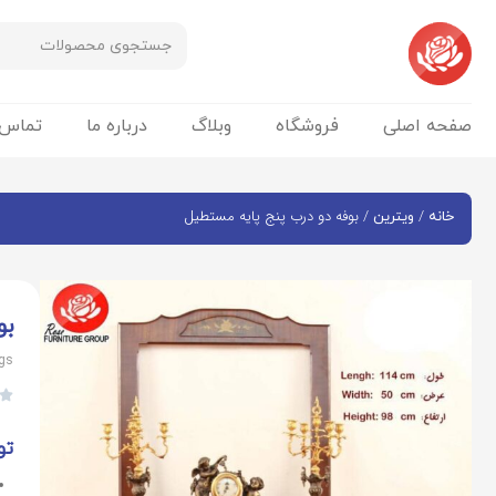
صفحه اصلی
فروشگاه
وبلاگ
درباره ما
تماس‌با
/
/ بوفه دو درب پنج پایه مستطیل
خانه
ویترین
بو
egs

تو